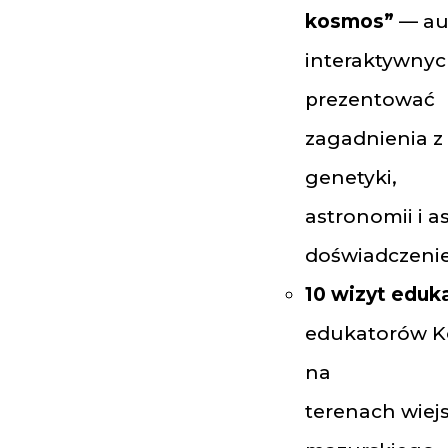
kosmos”
— aut
interaktywny
prezentować
zagadnienia z 
genetyki,
astronomii i 
doświadczenie
10 wizyt eduk
edukatorów Ko
na
terenach wiej