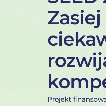
Zasiej
cieka
rozwij
kompe
Projekt finansow