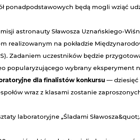
ół ponadpodstawowych będą mogli wziąć udz
isji astronauty Sławosza Uznańskiego-Wiśn
 realizowanym na pokładzie Międzynarodow
SS). Zadaniem uczestników będzie przygotow
deo popularyzującego wybrany eksperyment 
ratoryjne dla finalistów konkursu
— dziesięć
społów wraz z klasami zostanie zaproszonych
sztaty laboratoryjne „Śladami Sławosza&quot;