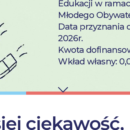
Edukacji w rama
Młodego Obywate
Data przyznania 
2026r.
Kwota dofinansow
Wkład własny: 0,0
iej ciekawość,