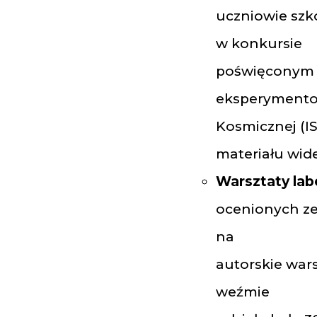
uczniowie szk
w konkursie
poświęconym m
eksperymentom
Kosmicznej (I
materiału wi
Warsztaty labo
ocenionych ze
na
autorskie war
weźmie