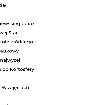
iał
iewskiego oraz
ej Stacji
anie krótkiego
naukowy.
 najwyżej
 do Kortosfery
. W zajęciach