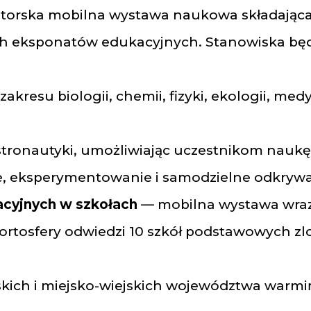
orska mobilna wystawa naukowa składająca 
ch eksponatów edukacyjnych. Stanowiska bę
zakresu biologii, chemii, fizyki, ekologii, med
astronautyki, umożliwiając uczestnikom nauk
, eksperymentowanie i samodzielne odkrywan
acyjnych w szkołach
— mobilna wystawa wraz
rtosfery odwiedzi 10 szkół podstawowych z
skich i miejsko-wiejskich województwa warmi