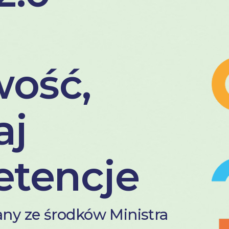
wość,
aj
tencje
any ze środków Ministra