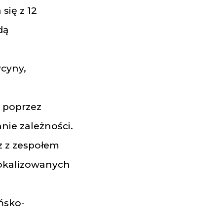
się z 12
dą
ycyny,
ę poprzez
ie zależności.
 z zespołem
lokalizowanych
ńsko-