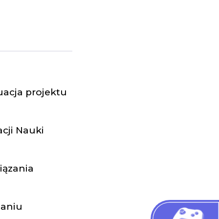
uacja projektu
cji Nauki
iązania
janiu