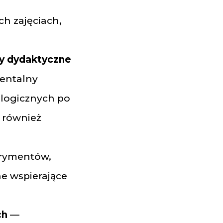
h zajęciach,
ły dydaktyczne
mentalny
ologicznych po
 również
erymentów,
ne wspierające
ch
—