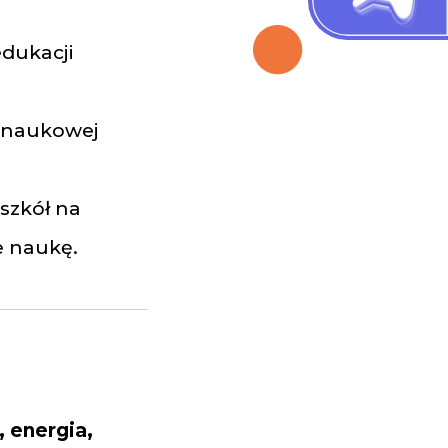
edukacji
i naukowej
szkół na
e naukę.
 energia,