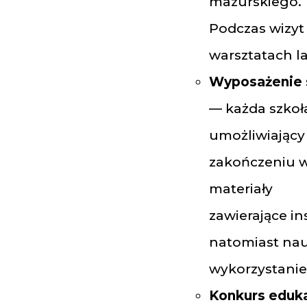
mazurskiego.
Podczas wizyt
warsztatach l
Wyposażenie s
— każda szkoł
umożliwiający
zakończeniu w
materiały
zawierające i
natomiast nau
wykorzystanie
Konkurs eduk