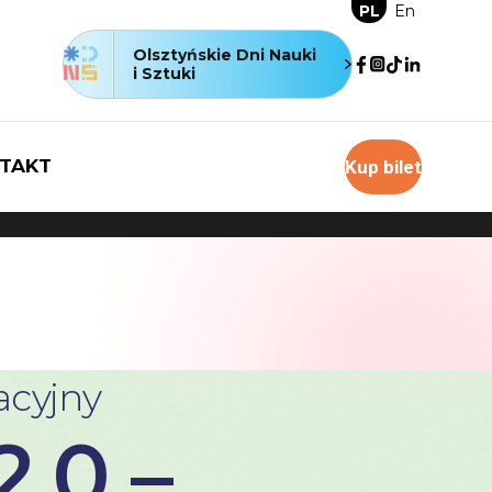
PL
En
Olsztyńskie Dni Nauki
i Sztuki
TAKT
Kup bilet
cyjny
.0 –